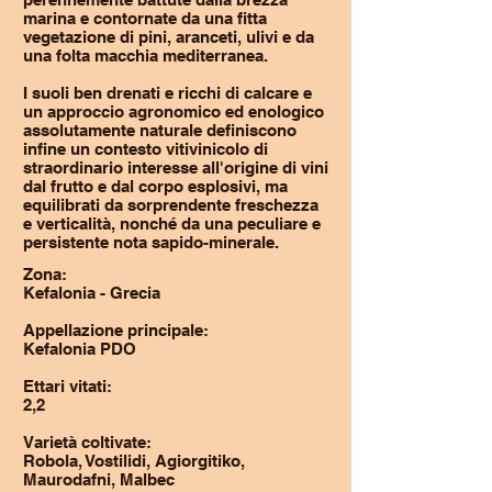
marina e contornate da una fitta
vegetazione di pini, aranceti, ulivi e da
una folta macchia mediterranea.
I suoli ben drenati e ricchi di calcare e
un approccio agronomico ed enologico
assolutamente naturale definiscono
infine un contesto vitivinicolo di
straordinario interesse all'origine di vini
dal frutto e dal corpo esplosivi, ma
equilibrati da sorprendente freschezza
e verticalità, nonché da una peculiare e
persistente nota sapido-minerale.
Zona:
Kefalonia - Grecia
Appellazione principale:
Kefalonia PDO
Ettari vitati:
2,2
Varietà coltivate:
Robola, Vostilidi, Agiorgitiko,
Maurodafni, Malbec