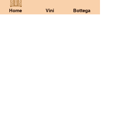
Home
Vini
Bottega
Info di supporto
Info spedizione e reso
Informativa sulla privacy
Al tuo servizio
info@montanarisalumeria.it
0532829597